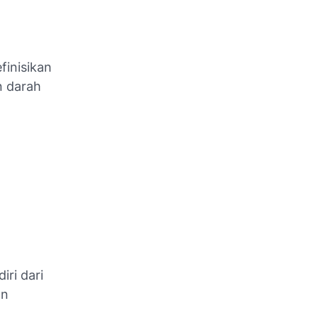
finisikan
n darah
iri dari
an