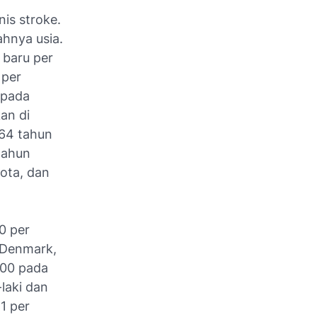
is stroke.
hnya usia.
 baru per
 per
 pada
an di
 64 tahun
tahun
sota, dan
0 per
 Denmark,
000 pada
laki dan
1 per