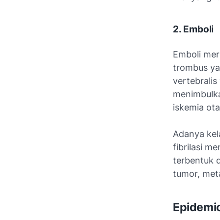
2. Emboli
Emboli mer
trombus yan
vertebralis
menimbulka
iskemia ota
Adanya kela
fibrilasi m
terbentuk d
tumor, meta
Epidemio