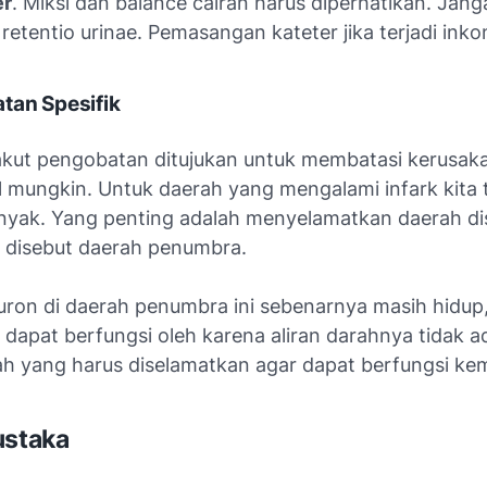
er
. Miksi dan balance cairan harus diperhatikan. Jan
i retentio urinae. Pemasangan kateter jika terjadi inko
tan Spesifik
akut pengobatan ditujukan untuk membatasi kerusak
 mungkin. Untuk daerah yang mengalami infark kita t
nyak. Yang penting adalah menyelamatkan daerah dis
g disebut daerah penumbra.
ron di daerah penumbra ini sebenarnya masih hidup
k dapat berfungsi oleh karena aliran darahnya tidak a
ah yang harus diselamatkan agar dapat berfungsi kem
ustaka