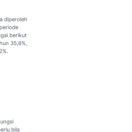
a diperoleh
periode
gai berikut
ahun 35,8%,
,2%.
fungsi
rlu bila