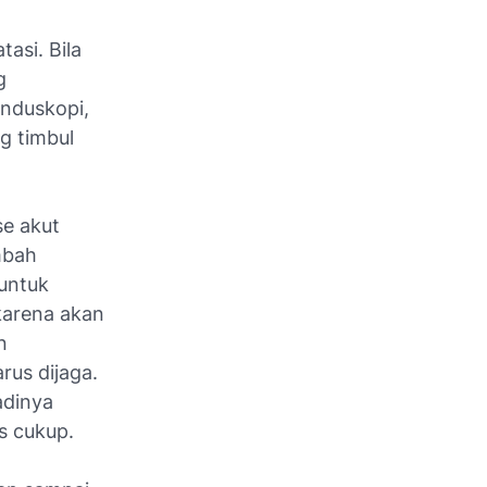
asi. Bila
g
nduskopi,
g timbul
se akut
mbah
 untuk
karena akan
n
us dijaga.
adinya
s cukup.