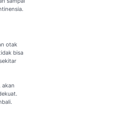
gan sampai
ntinensia.
an otak
idak bisa
ekitar
, akan
dekuat.
bali.