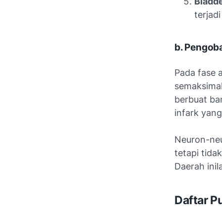
Bladd
terjad
b. Pengoba
Pada fase 
semaksimal
berbuat ba
infark yan
Neuron-neu
tetapi tida
Daerah inil
Daftar P