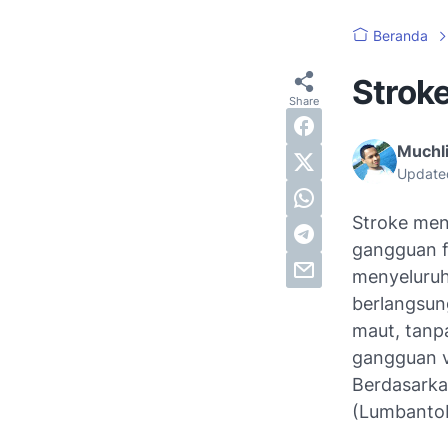
Beranda
Strok
Muchli
Update
Stroke men
gangguan f
menyeluruh
berlangsung
maut, tanp
gangguan v
Berdasarka
(Lumbantob