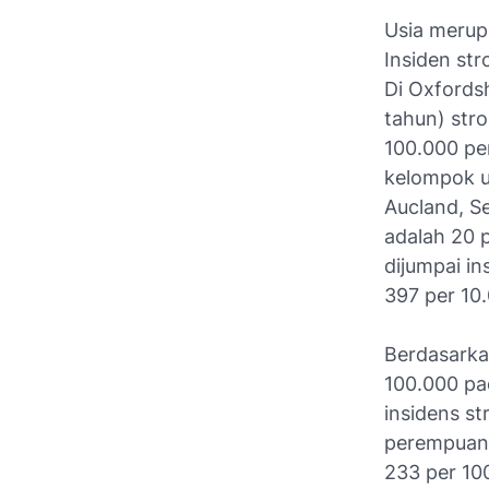
Usia merupa
Insiden st
Di Oxfordsh
tahun) str
100.000 pe
kelompok u
Aucland, Se
adalah 20 
dijumpai in
397 per 10
Berdasarkan
100.000 pa
insidens st
perempuan. 
233 per 10