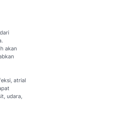
dari
a.
rah akan
babkan
ksi, atrial
apat
it, udara,