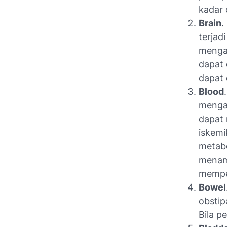
kadar 
Brain
.
terjad
mengan
dapat 
dapat 
Blood
mengal
dapat 
iskemi
metabo
menamb
memper
Bowel
obstip
Bila p