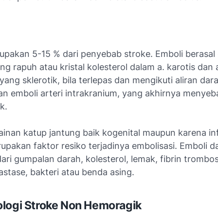
upakan 5-15 % dari penyebab stroke. Emboli berasal 
g rapuh atau kristal kolesterol dalam a. karotis dan 
 yang sklerotik, bila terlepas dan mengikuti aliran da
n emboli arteri intrakranium, yang akhirnya menye
k.
inan katup jantung baik kogenital maupun karena infe
erupakan faktor resiko terjadinya embolisasi. Emboli d
ari gumpalan darah, kolesterol, lemak, fibrin trombos
stase, bakteri atau benda asing.
logi Stroke Non Hemoragik