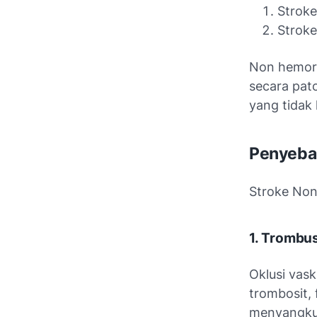
Stroke
Stroke
Non hemora
secara pat
yang tidak 
Penyeba
Stroke Non
1. Trombu
Oklusi vask
trombosit, 
menyangkut