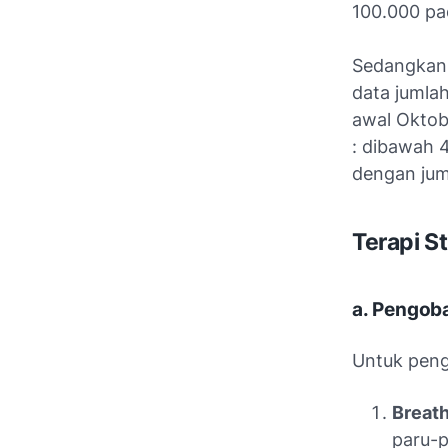
100.000 pa
Sedangkan p
data jumla
awal Oktob
: dibawah 4
dengan jum
Terapi S
a. Pengo
Untuk peng
Breat
paru-p