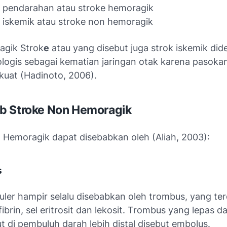
 pendarahan atau stroke hemoragik
 iskemik atau stroke non hemoragik
gik Strok
e
atau yang disebut juga strok iskemik dide
ologis sebagai kematian jaringan otak karena pasoka
kuat (Hadinoto, 2006).
b Stroke Non Hemoragik
 Hemoragik dapat disebabkan oleh (Aliah, 2003):
s
uler hampir selalu disebabkan oleh trombus, yang terd
fibrin, sel eritrosit dan lekosit. Trombus yang lepas d
 di pembuluh darah lebih distal disebut embolus.