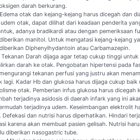
oksigen darah berkurang.
 Edema otak dan kejang-kejang harus dicegah dan diat
i udem otak, dapat dilihat dari keadaan penderita yan
tuk, adanya bradikardi atau dengan pemeriksaan fu
diberikan manitol. Untuk mengatasi kejang-kejang ya
diberikan Diphenylhydantoin atau Carbamazepin.
. Tekanan Darah dijaga agar tetap cukup tinggi untuk
irkan darah ke otak. Pengobatan hipertensi pada fa
mengurangi tekanan perfusi yang justru akan mena
k lagi. Kadar Hb dan glukosa harus dijaga cukup baik
lisme otak. Pemberian infus glukosa harus dicegah 
ah terjadinya asidosis di daerah infark yang ini aka
mudah terjadinya udem. Keseimbangan elektrolit har
. Defekasi dan nutrisi harus diperhatikan. Hindari terj
asi karena akan membuat pasien gelisah. Nutrisi haru
elu diberikan nasogastric tube.