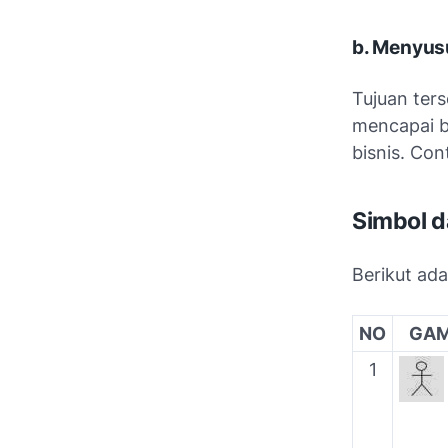
b. Menyus
Tujuan ter
mencapai b
bisnis. Con
Simbol d
Berikut ad
NO
GA
1