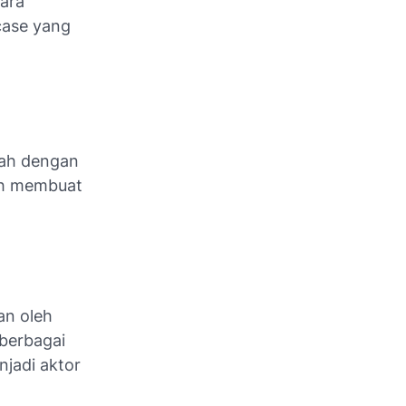
ara
case yang
lah dengan
kah membuat
an oleh
berbagai
njadi aktor