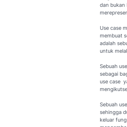
dan bukan 
merepresen
Use case
me
membuat se
adalah seb
untuk mela
Sebuah
use
sebagai ba
use case
ya
mengikutse
Sebuah use 
sehingga du
keluar fun