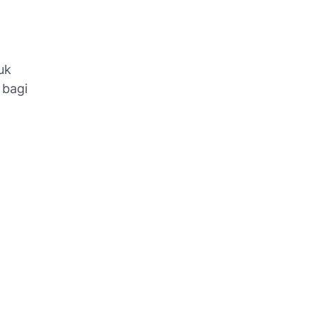
uk
 bagi
.