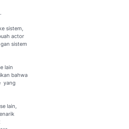
.
ke sistem,
buah actor
ngan sistem
se
lain
sikan bahwa
e
yang
e lain,
enarik
t