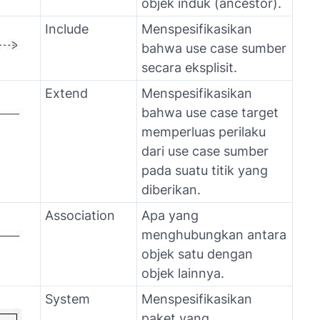
objek induk (
ancestor
).
Include
Menspesifikasikan
bahwa
use case
sumber
secara
eksplisit
.
Extend
Menspesifikasikan
bahwa
use case
target
memperluas perilaku
dari
use case
sumber
pada suatu titik yang
diberikan.
Association
Apa yang
menghubungkan antara
objek satu dengan
objek lainnya.
System
Menspesifikasikan
paket yang