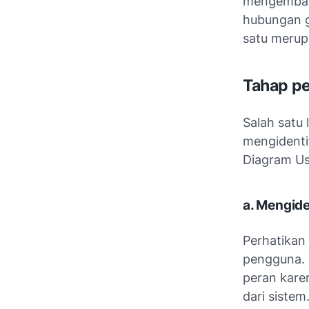
mengembang
hubungan g
satu merupa
Tahap p
Salah satu
mengidenti
Diagram Us
a. Mengide
Perhatikan
pengguna. 
peran kare
dari siste