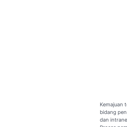
Kemajuan te
bidang pend
dan intran