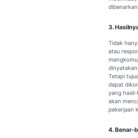
dibenarkan
3. Hasilnya
Tidak hany
atau respon
mengkomuni
dinyatakan 
Tetapi tuju
dapat diko
yang hasil
akan menca
pekerjaan 
4. Benar-b