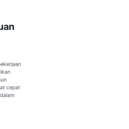
ruan
pekerjaan
dikan
mun
at cepat
 dalam