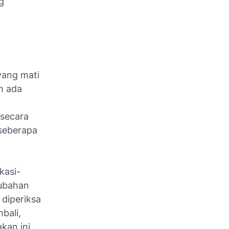
g
yang mati
n ada
 secara
 seberapa
kasi-
rubahan
 diperiksa
bali,
kan ini