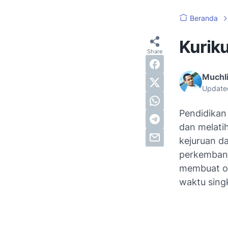
Beranda
Kurik
Muchli
Update
Pendidikan
dan melatih
kejuruan d
perkembang
membuat or
waktu singk