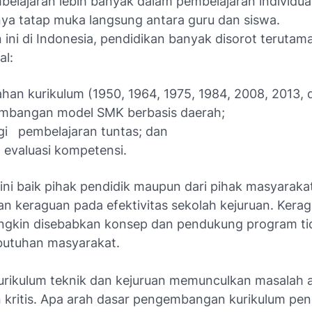
belajaran lebih banyak dalam pembelajaran individua
ya tatap muka langsung antara guru dan siswa.
 ini di Indonesia, pendidikan banyak disorot terutam
al:
han kurikulum (1950, 1964, 1975, 1984, 2008, 2013, 
mbangan model SMK berbasis daerah;
gi pembelajaran tuntas; dan
 evaluasi kompetensi.
ini baik pihak pendidik maupun dari pihak masyaraka
n keraguan pada efektivitas sekolah kejuruan. Kerag
gkin disebabkan konsep dan pendukung program tid
utuhan masyarakat.
urikulum teknik dan kejuruan memunculkan masalah 
 kritis. Apa arah dasar pengembangan kurikulum pen