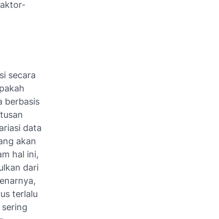
aktor-
si secara
apakah
a berbasis
utusan
riasi data
yang akan
m hal ini,
ulkan dari
benarnya,
s terlalu
 sering