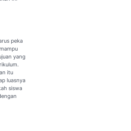
arus peka
us mampu
ujuan yang
rikulum.
an itu
ap luasnya
kah siswa
 dengan