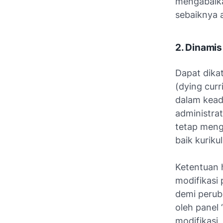
mengabaik
sebaiknya 
2. Dinamis
Dapat dika
(
dying curr
dalam kead
administra
tetap meng
baik kurik
Ketentuan h
modifikasi
demi peruba
oleh panel
modifikasi