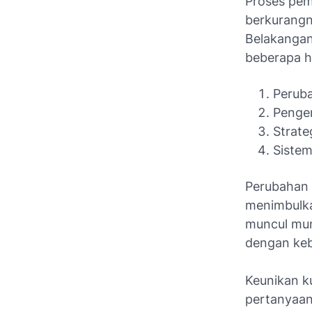
Proses pem
berkurangn
Belakangan
beberapa h
Peruba
Penge
Strate
Sistem
Perubahan 
menimbulka
muncul mun
dengan keb
Keunikan k
pertanyaan