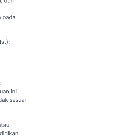
l, dan
a pada
dst);
t
uan ini
ak sesuai
atau
didikan