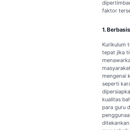
dipertimba
faktor ters
1. Berbasi
Kurikulum 
tepat jika
menawarkan
masyarakat
mengenai k
seperti kar
dipersiapka
kualitas b
para guru 
penggunaan
ditekankan.