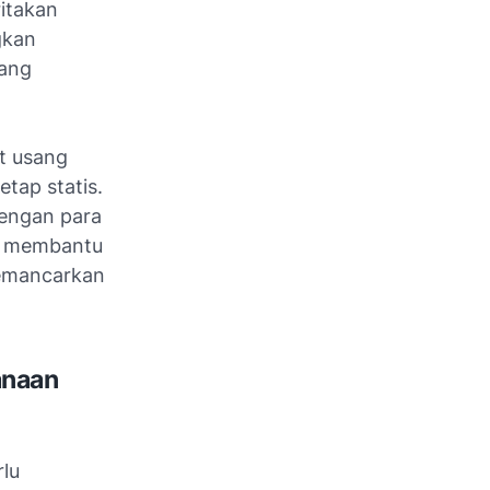
ritakan
gkan
yang
at usang
tap statis.
dengan para
um membantu
memancarkan
anaan
rlu