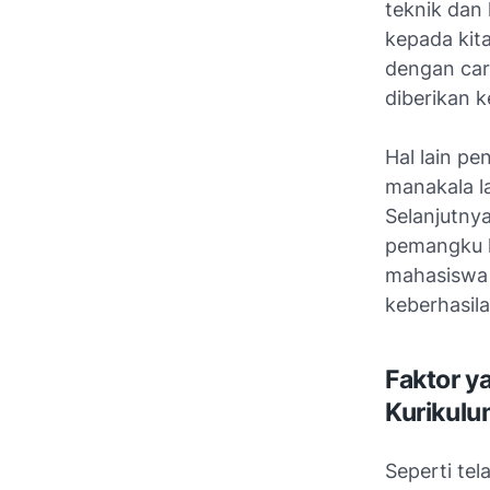
teknik dan
kepada kit
dengan car
diberikan 
Hal lain pe
manakala l
Selanjutnya
pemangku 
mahasiswa 
keberhasila
Faktor y
Kurikul
Seperti tel