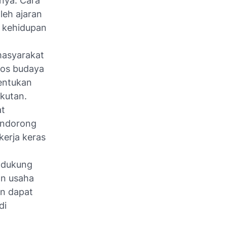
nya. Cara
leh ajaran
 kehidupan
 masyarakat
tos budaya
tentukan
gkutan.
at
mendorong
kerja keras
ndukung
an usaha
n dapat
di