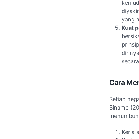
kemudi
diyaki
yang m
Kuat p
bersi
prins
diriny
secara 
Cara Me
Setiap neg
Sinamo (20
menumbuhka
Kerja 