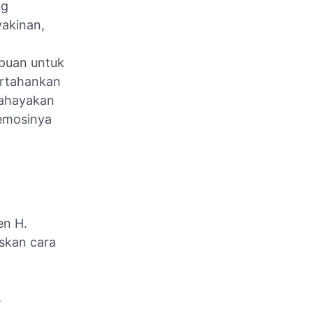
ng
yakinan,
mpuan untuk
ertahankan
bahayakan
 emosinya
en H.
skan cara
.