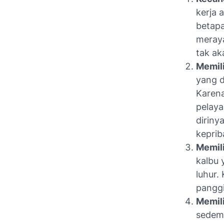
kerja 
betapa
meraya
tak ak
Memili
yang d
Karena
pelaya
diriny
keprib
Memili
kalbu 
luhur.
panggi
Memil
sedemi