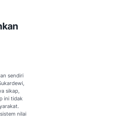
hkan
an sendiri
(Sukardewi,
a sikap,
 ini tidak
syarakat.
istem nilai