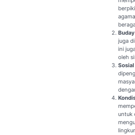
mempe
berpik
agama 
berag
Buday
juga d
ini jug
oleh s
Sosial 
dipeng
masyar
denga
Kondi
mempe
untuk 
mengu
lingku