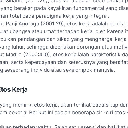
t Sinamo (2011:26), etos kerja adalah seperangkat p
f yang berakar pada keyakinan fundamental yang dise
en total pada paradigma kerja yang integral.
t Panji Anoraga (2001:29), etos kerja adalah panda
suatu bangsa atau umat terhadap kerja, oleh karena i
ulkan pandangan dan sikap yang menghargai kerja 
yang luhur, sehingga diperlukan dorongan atau motiv
t Madjid (2000:410), etos kerja ialah karakteristik da
aan, serta kepercayaan dan seterusnya yang bersifa
g seseorang individu atau sekelompok manusia.
 Etos Kerja
ang memiliki etos kerja, akan terlihat pada sikap da
am bekerja. Berikut ini adalah beberapa ciri-ciri etos k
duan terhadap waktu
. Salah satu esensi dan hakikat 