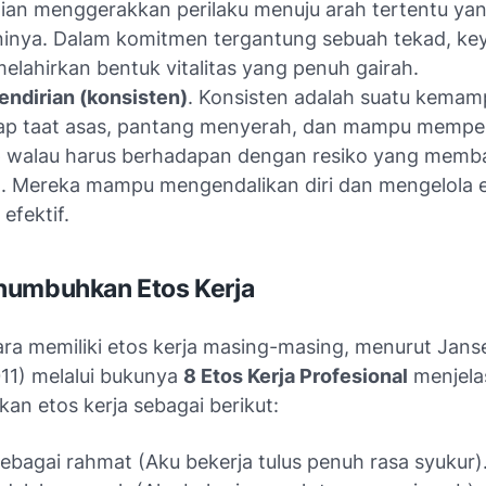
an menggerakkan perilaku menuju arah tertentu ya
ninya. Dalam komitmen tergantung sebuah tekad, ke
elahirkan bentuk vitalitas yang penuh gairah.
endirian (konsisten)
. Konsisten adalah suatu kema
kap taat asas, pantang menyerah, dan mampu memp
ip walau harus berhadapan dengan resiko yang mem
a. Mereka mampu mengendalikan diri dan mengelola
efektif.
numbuhkan Etos Kerja
ara memiliki etos kerja masing-masing, menurut Jans
11) melalui bukunya
8 Etos Kerja Profesional
menjela
n etos kerja sebagai berikut:
sebagai rahmat (Aku bekerja tulus penuh rasa syukur)