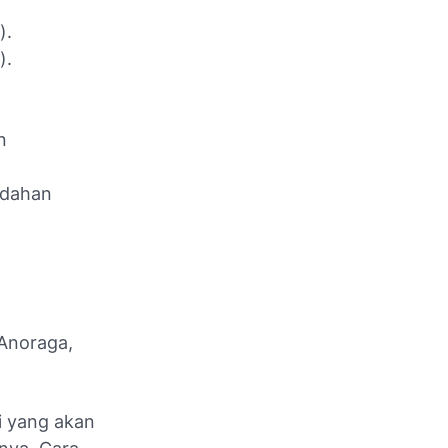
).
).
n
ndahan
(Anoraga,
i yang akan