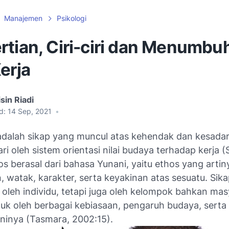
Manajemen
Psikologi
rtian, Ciri-ciri dan Menumbu
erja
sin Riadi
d:
14 Sep, 2021
•
 adalah sikap yang muncul atas kehendak dan kesadar
ri oleh sistem orientasi nilai budaya terhadap kerja 
os berasal dari bahasa Yunani, yaitu
ethos
yang artiny
, watak, karakter, serta keyakinan atas sesuatu. Sikap
ki oleh individu, tetapi juga oleh kelompok bahkan ma
uk oleh berbagai kebiasaan, pengaruh budaya, serta s
ininya (Tasmara, 2002:15).