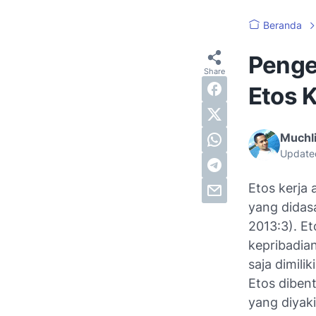
Beranda
Penge
Etos K
Muchli
Update
Etos kerja
yang didasa
2013:3). Et
kepribadian
saja dimili
Etos dibent
yang diyak