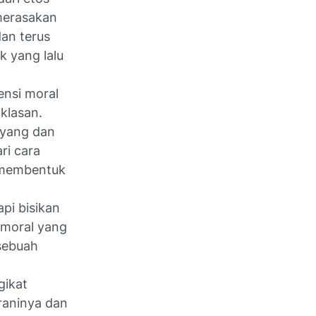
merasakan
dan terus
k yang lalu
ensi moral
hklasan.
ayang dan
ri cara
g membentuk
api bisikan
 moral yang
 sebuah
gikat
raninya dan