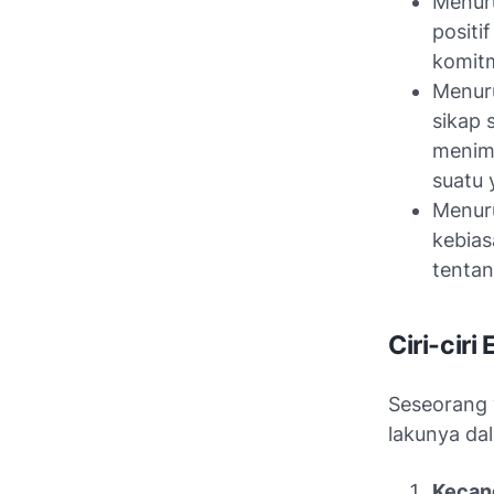
Menuru
positi
komitm
Menuru
sikap 
menimb
suatu 
Menuru
kebias
tentan
Ciri-ciri
Seseorang y
lakunya dal
Kecan