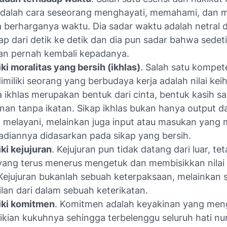
adalah cara seseorang menghayati, memahami, dan 
 berharganya waktu. Dia sadar waktu adalah netral 
p dari detik ke detik dan dia pun sadar bahwa sedeti
an pernah kembali kepadanya.
ki moralitas yang bersih (ikhlas)
. Salah satu kompet
imiliki seorang yang berbudaya kerja adalah nilai kei
 ikhlas merupakan bentuk dari cinta, bentuk kasih s
nan tanpa ikatan. Sikap ikhlas bukan hanya output da
a melayani, melainkan juga input atau masukan yan
adiannya didasarkan pada sikap yang bersih.
ki kejujuran
. Kejujuran pun tidak datang dari luar, tet
yang terus menerus mengetuk dan membisikkan nilai
 Kejujuran bukanlah sebuah keterpaksaan, melainkan
lan dari dalam sebuah keterikatan.
iki komitmen
. Komitmen adalah keyakinan yang men
kian kukuhnya sehingga terbelenggu seluruh hati nu