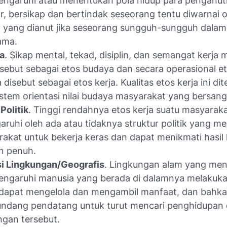
ngaruhi atau menentukan pola hidup para penganut
ir, bersikap dan bertindak seseorang tentu diwarnai o
yang dianut jika seseorang sungguh-sungguh dalam
ama.
a
. Sikap mental, tekad, disiplin, dan semangat kerja
isebut sebagai etos budaya dan secara operasional e
a disebut sebagai etos kerja. Kualitas etos kerja ini di
istem orientasi nilai budaya masyarakat yang bersan
Politik
. Tinggi rendahnya etos kerja suatu masyarak
aruhi oleh ada atau tidaknya struktur politik yang 
akat untuk bekerja keras dan dapat menikmati hasil 
n penuh.
si Lingkungan/Geografis
. Lingkungan alam yang me
ngaruhi manusia yang berada di dalamnya melakuk
dapat mengelola dan mengambil manfaat, dan bahka
ndang pendatang untuk turut mencari penghidupan 
ngan tersebut.