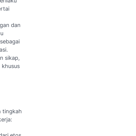
erilaku
rtai
ngan dan
tu
sebagai
asi.
n sikap,
t khusus
n tingkah
erja:
dari etos