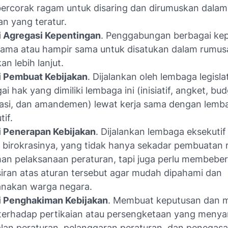
ercorak ragam untuk disaring dan dirumuskan dalam
n yang teratur.
i Agregasi Kepentingan
. Penggabungan berbagai ke
ama atau hampir sama untuk disatukan dalam rumus
an lebih lanjut.
i Pembuat Kebijakan
. Dijalankan oleh lembaga legislat
ai hak yang dimiliki lembaga ini (inisiatif, angket, bud
lasi, dan amandemen) lewat kerja sama dengan lemb
tif.
i Penerapan Kebijakan
. Dijalankan lembaga eksekutif
n birokrasinya, yang tidak hanya sekadar pembuatan 
n pelaksanaan peraturan, tapi juga perlu membebe
iran atas aturan tersebut agar mudah dipahami dan
anakan warga negara.
i Penghakiman Kebijakan
. Membuat keputusan dan 
 terhadap pertikaian atau persengketaan yang meny
lan peraturan, pelanggaran peraturan, dan penegasa