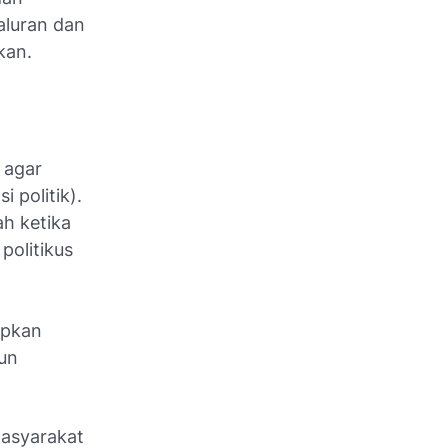
aluran dan
kan.
n agar
i politik).
ah ketika
politikus
apkan
un
masyarakat