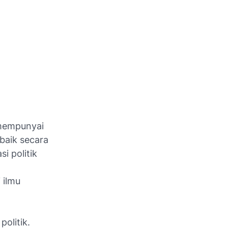
 mempunyai
 baik secara
i politik
 ilmu
olitik.