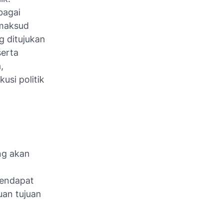
bagai
 maksud
g ditujukan
serta
,
usi politik
ng akan
endapat
uan tujuan