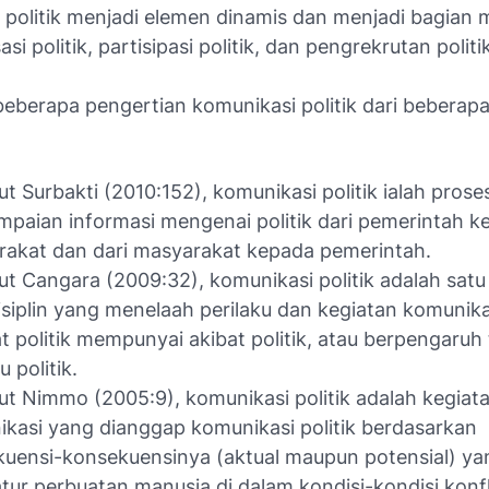
 politik menjadi elemen dinamis dan menjadi bagian
sasi politik, partisipasi politik, dan pengrekrutan politi
 beberapa pengertian komunikasi politik dari beberap
t Surbakti (2010:152), komunikasi politik ialah prose
paian informasi mengenai politik dari pemerintah k
akat dan dari masyarakat kepada pemerintah.
t Cangara (2009:32), komunikasi politik adalah satu
isiplin yang menelaah perilaku dan kegiatan komunik
at politik mempunyai akibat politik, atau berpengaruh
u politik.
t Nimmo (2005:9), komunikasi politik adalah kegiat
kasi yang dianggap komunikasi politik berdasarkan
uensi-konsekuensinya (aktual maupun potensial) ya
ur perbuatan manusia di dalam kondisi-kondisi konfl