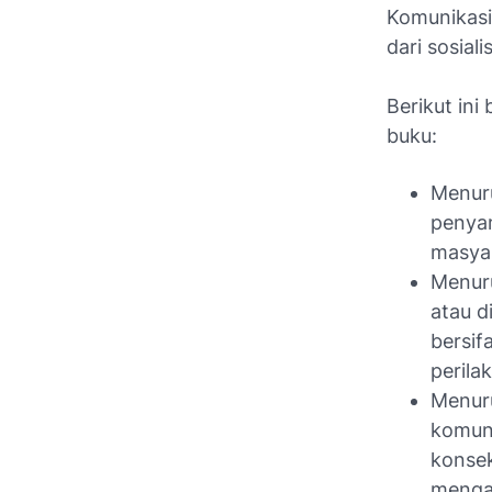
Komunikasi
dari sosiali
Berikut ini
buku:
Menuru
penyam
masyar
Menuru
atau d
bersif
perilak
Menuru
komuni
konsek
mengat