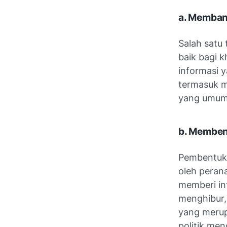
a. Membang
Salah satu 
baik bagi k
informasi y
termasuk m
yang umum 
b. Membe
Pembentuka
oleh perana
memberi in
menghibur,
yang merup
politik men