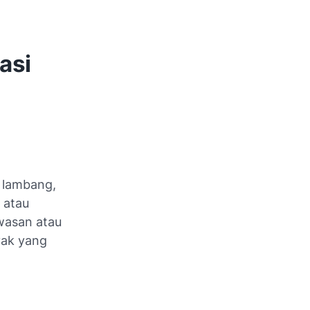
asi
a lambang,
g atau
wasan atau
yak yang