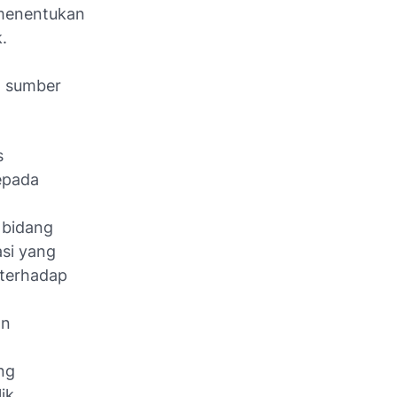
 menentukan
k.
a sumber
s
epada
 bidang
asi yang
 terhadap
an
ng
ik.