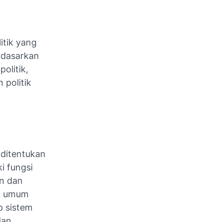
itik yang
erdasarkan
olitik,
politik
ditentukan
i fungsi
n dan
at umum
p sistem
dan