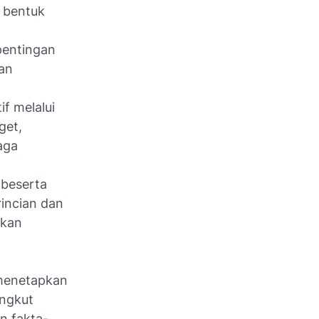
 bentuk
pentingan
an
if melalui
get,
aga
 beserta
rincian dan
rkan
menetapkan
angkut
n fakta-