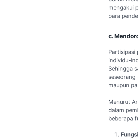
mengakui p
para pende
c. Mendoro
Partisipasi
individu-in
Sehingga sa
seseorang 
maupun par
Menurut Ard
dalam pemb
beberapa fu
Fungsi