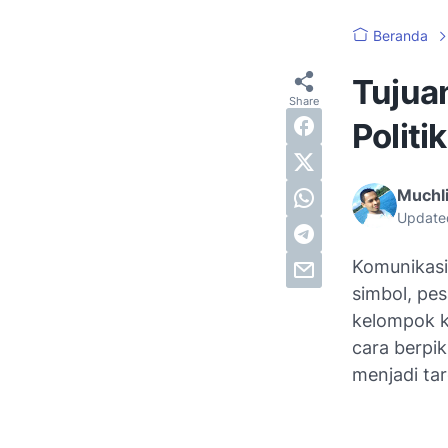
Beranda
Tujua
Politik
Muchli
Update
Komunikasi
simbol, pes
kelompok k
cara berpi
menjadi targ