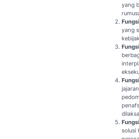
yang b
rumusa
Fungs
yang s
kebijak
Fungs
berbag
interp
ekseku
Fungs
jajara
pedoma
penafs
dilaks
Fungs
solusi
persoa