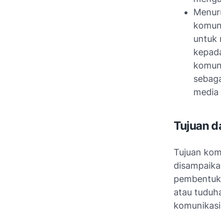
Menuru
komuni
untuk 
kepada
komuni
sebaga
media 
Tujuan d
Tujuan kom
disampaikan
pembentu
atau tuduha
komunikasi 