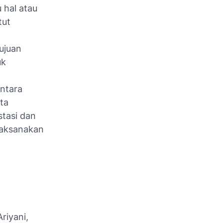
 hal atau
tut
ujuan
uk
ntara
ta
tasi dan
laksanakan
riyani,