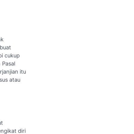
ak
ibuat
pi cukup
 Pasal
janjian itu
sus atau
ut
gikat diri