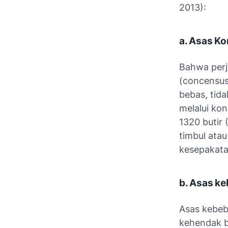
2013):
a. Asas K
Bahwa perj
(concensus
bebas, tida
melalui ko
1320 butir 
timbul atau
kesepakata
b. Asas k
Asas kebeb
kehendak b