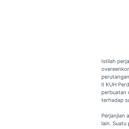
Istilah per
overeenko
perutangan 
II KUH Perd
perbuatan 
terhadap sa
Perjanjian
lain. Suatu