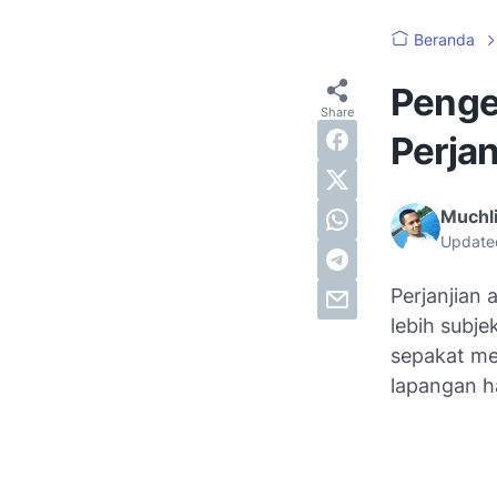
Beranda
Penger
Perjan
Muchli
Update
Perjanjian
lebih subj
sepakat me
lapangan h