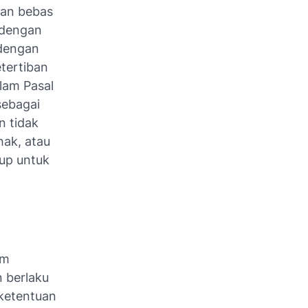
gan bebas
 dengan
 dengan
tertiban
lam Pasal
sebagai
n tidak
hak, atau
up untuk
am
n berlaku
 ketentuan