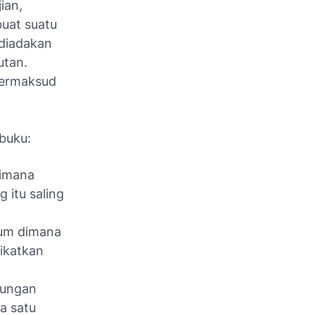
ian,
uat suatu
 diadakan
utan.
bermaksud
 buku:
dimana
 itu saling
kum dimana
gikatkan
bungan
a satu