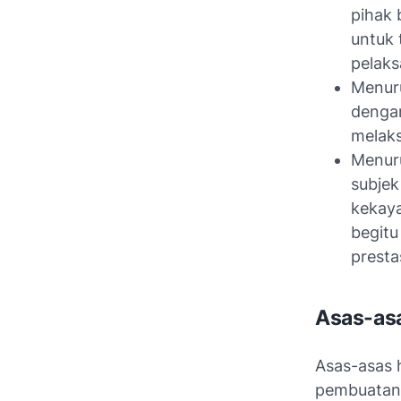
pihak 
untuk 
pelaks
Menuru
dengan
melaks
Menuru
subjek
kekaya
begitu
presta
Asas-asa
Asas-asas 
pembuatan d