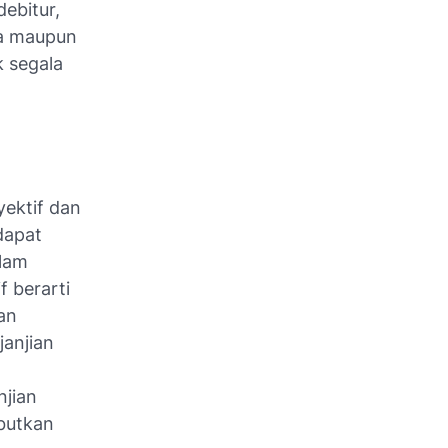
ebitur,
da maupun
k segala
yektif dan
 dapat
alam
f berarti
an
anjian
njian
butkan