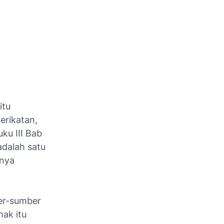
itu
erikatan,
ku III Bab
adalah satu
inya
ber-sumber
hak itu