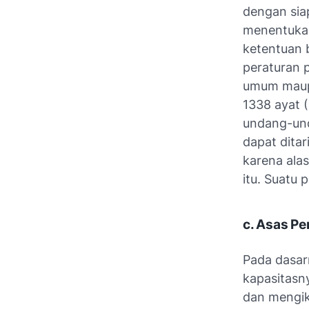
dengan sia
menentukan
ketentuan 
peraturan 
umum maupu
1338 ayat (
undang-und
dapat ditar
karena ala
itu. Suatu 
c. Asas Pe
Pada dasar
kapasitasny
dan mengika