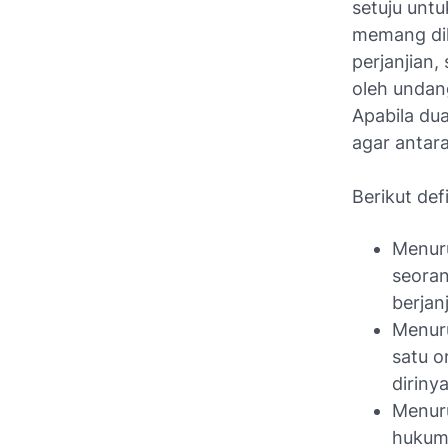
setuju untu
memang dik
perjanjian
oleh undan
Apabila du
agar antar
Berikut def
Menuru
seoran
berjan
Menuru
satu o
diriny
Menuru
hukum 