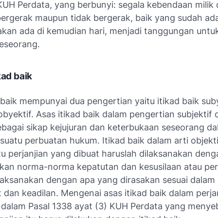
KUH Perdata, yang berbunyi: segala kebendaan milik d
bergerak maupun tidak bergerak, baik yang sudah a
akan ada di kemudian hari, menjadi tanggungan untu
seseorang.
ikad baik
 baik mempunyai dua pengertian yaitu itikad baik sub
 obyektif. Asas itikad baik dalam pengertian subjektif
sebagai sikap kejujuran dan keterbukaan seseorang d
uatu perbuatan hukum. Itikad baik dalam arti objekti
u perjanjian yang dibuat haruslah dilaksanakan deng
an norma-norma kepatutan dan kesusilaan atau perj
ilaksanakan dengan apa yang dirasakan sesuai dalam
dan keadilan. Mengenai asas itikad baik dalam perja
 dalam Pasal 1338 ayat (3) KUH Perdata yang menye