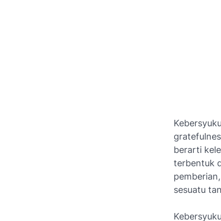
Kebersyukur
gratefulnes
berarti kel
terbentuk 
pemberian,
sesuatu ta
Kebersyuku