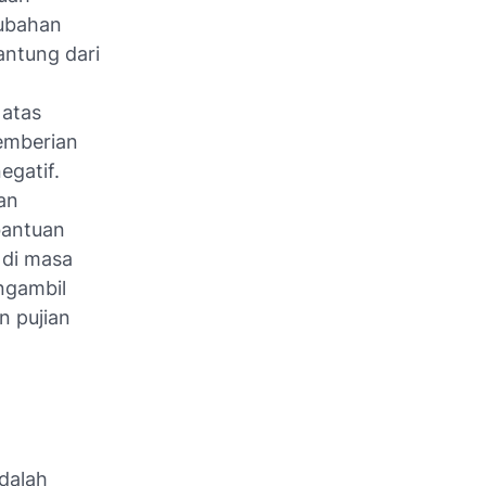
rubahan
antung dari
 atas
emberian
egatif.
an
bantuan
 di masa
ngambil
n pujian
dalah