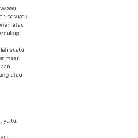
erasaan
an sesuatu
rian atau
ercukupi
lah suatu
erimaan
maan
ang atau
 yaitu:
buah