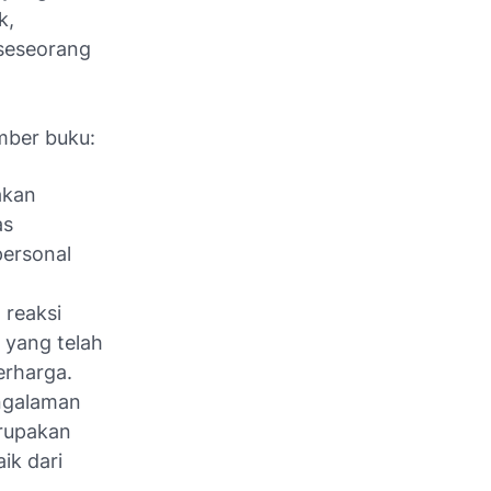
k,
 seseorang
mber buku:
akan
as
personal
 reaksi
 yang telah
erharga.
ngalaman
rupakan
ik dari