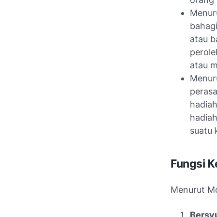
Menuru
bahag
atau 
perole
atau m
Menuru
perasa
hadiah
hadiah
suatu 
Fungsi 
Menurut McC
Bersy