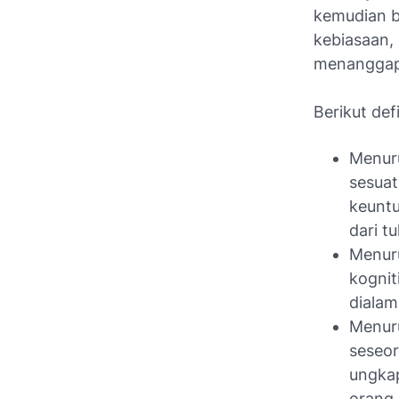
kemudian b
kebiasaan,
menanggapi
Berikut de
Menur
sesuat
keuntu
dari t
Menuru
kognit
dialam
Menur
seseor
ungkap
orang 