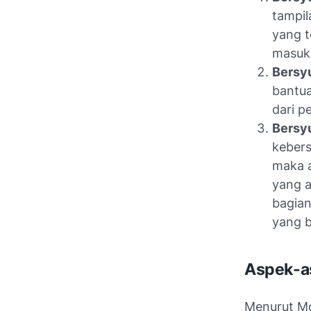
tampil
yang t
masuka
Bersyu
bantua
dari p
Bersy
keber
maka a
yang a
bagian
yang b
Aspek-a
Menurut Mc