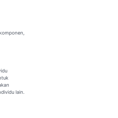
a komponen,
vidu
ntuk
akan
ividu lain.