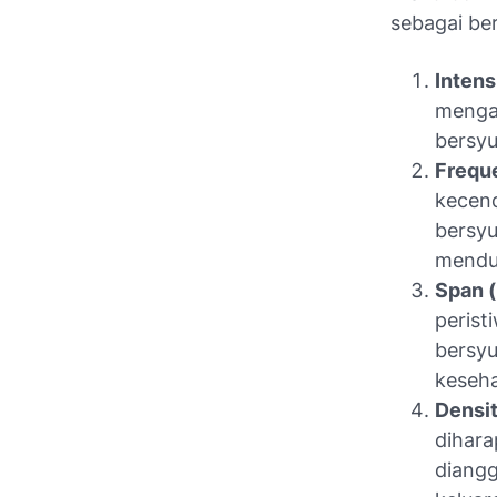
sebagai ber
Intens
mengal
bersyu
Frequ
kecen
bersyu
mendu
Span (
perist
bersyu
keseha
Densit
dihar
diangg