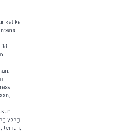
r ketika
intens
iki
an
nan.
ri
rasa
jaan,
ukur
ang yang
, teman,