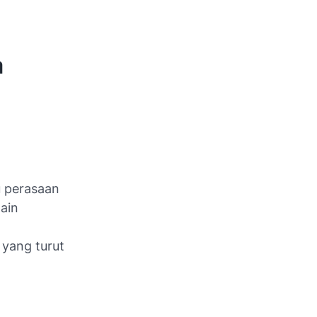
a
u perasaan
ain
 yang turut