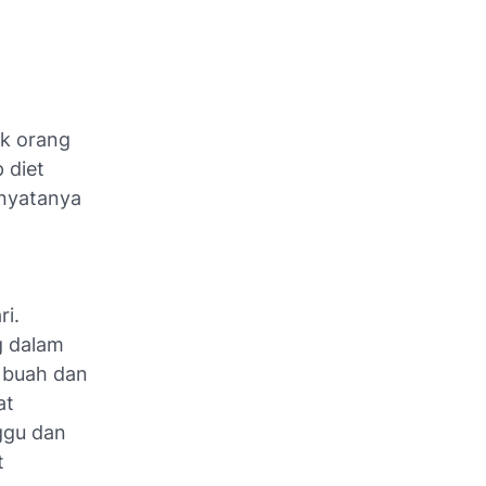
k orang
 diet
nyatanya
ri.
g dalam
 buah dan
at
ggu dan
t