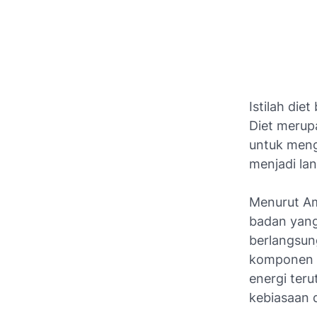
Istilah die
Diet merup
untuk meng
menjadi lan
Menurut Am
badan yang
berlangsun
komponen d
energi ter
kebiasaan 