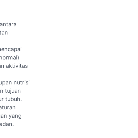
antara
tan
mencapai
normal)
n aktivitas
upan nutrisi
n tujuan
r tubuh.
aturan
uan yang
adan.