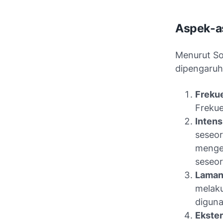
Aspek-as
Menurut So
dipengaruhi
Freku
Frekue
Intens
seseor
menget
seseor
Laman
melaku
diguna
Ekster