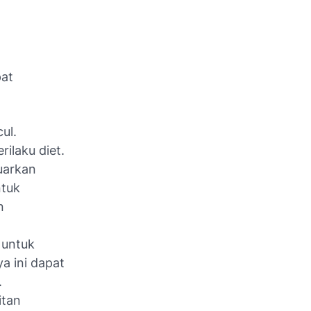
pat
ul.
ilaku diet.
luarkan
ntuk
n
 untuk
a ini dapat
.
itan