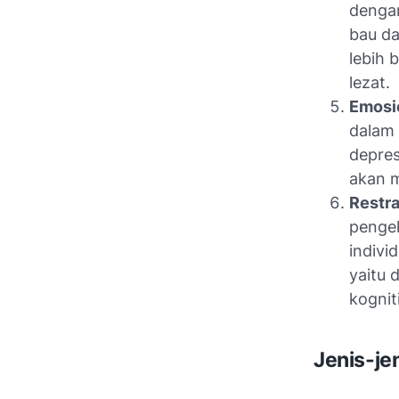
dengan
bau da
lebih 
lezat.
Emosi
dalam 
depres
akan m
Restra
pengek
indivi
yaitu 
kognit
Jenis-je