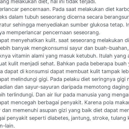
ang melakukan diet, hal ini tidak terjadi.
lancar pencernaan. Pada saat melakukan diet karbo
ks dalam tubuh seseorang dicerna secara berangsu
ratur sehingga menyediakan sumber glukosa tetap. I
nya memperlancar pencernaan seseorang.
apat menyehatkan kulit. saat seseorang melakukan d
lebih banyak mengkonsumsi sayur dan buah-buahan
nya vitamin alami yang masuk ketubuh. Itulah yang 
t kulit menjadi sehat. Bahkan pada beberapa buah
ya dapat di konsumsi dapat membuat kulit tampak leb
apat melindungi gigi. Pada pelaku diet seringnya gig
padian dan sayur-sayuran daripada memotong dagin
ebih terlindungi. Dan air liur pada manusia yang men
apat mencegah berbagai penyakit. Karena pola mak
r dan memenuhi asupan gizi yang baik diet dapat m
ai penyakit seperti diabetes, jantung, stroke, tulang
n-lain.