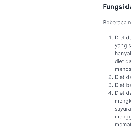
Fungsi d
Beberapa m
Diet d
yang s
hanya
diet d
mendap
Diet 
Diet b
Diet d
mengk
sayura
mengga
memaks