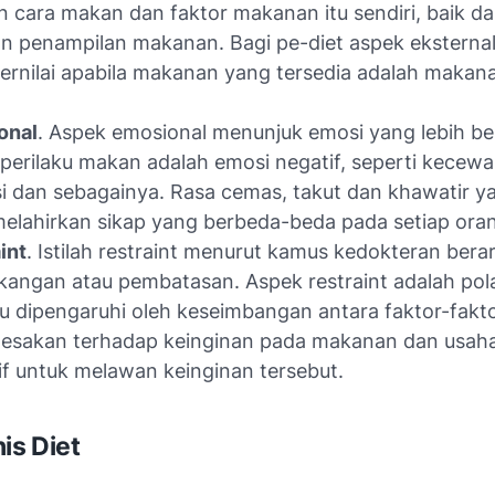
 cara makan dan faktor makanan itu sendiri, baik dar
n penampilan makanan. Bagi pe-diet aspek eksternal
bernilai apabila makanan yang tersedia adalah makan
onal
. Aspek emosional menunjuk emosi yang lebih b
perilaku makan adalah emosi negatif, seperti kecewa
i dan sebagainya. Rasa cemas, takut dan khawatir y
elahirkan sikap yang berbeda-beda pada setiap ora
int
. Istilah restraint menurut kamus kedokteran berar
angan atau pembatasan. Aspek restraint adalah po
du dipengaruhi oleh keseimbangan antara faktor-faktor
desakan terhadap keinginan pada makanan dan usah
if untuk melawan keinginan tersebut.
nis Diet