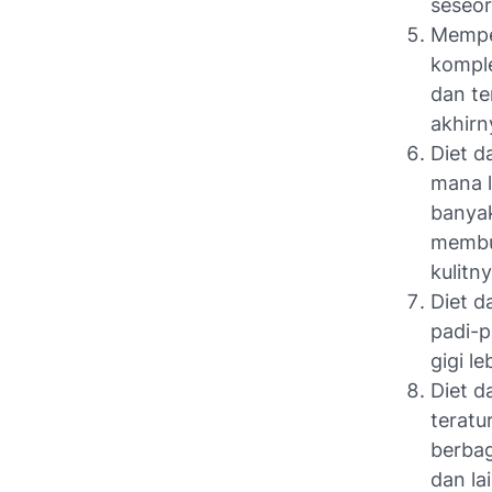
seseor
Memper
komple
dan te
akhir
Diet d
mana 
banyak
membua
kulitn
Diet d
padi-
gigi l
Diet d
teratu
berbag
dan lai