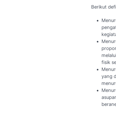
Berikut def
Menuru
penga
kegiat
Menuru
propor
melalu
fisik s
Menuru
yang d
menur
Menuru
asupan
berane