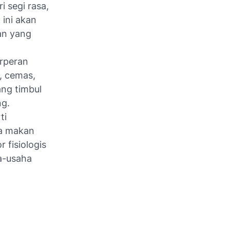
i segi rasa,
 ini akan
an yang
erperan
, cemas,
ang timbul
ng.
ti
la makan
 fisiologis
a-usaha