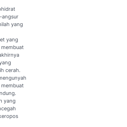
hidrat
r-angsur
nilah yang
iet yang
, membuat
akhirnya
 yang
ih cerah.
i mengunyah
g membuat
gandung.
an yang
encegah
 keropos