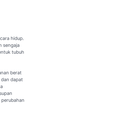
 cara hidup.
n sengaja
ntuk tubuh
unan berat
n dan dapat
ga
asupan
n perubahan