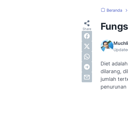
Beranda
Fungsi
Muchli
Update
Diet adala
dilarang, d
jumlah tert
penurunan b