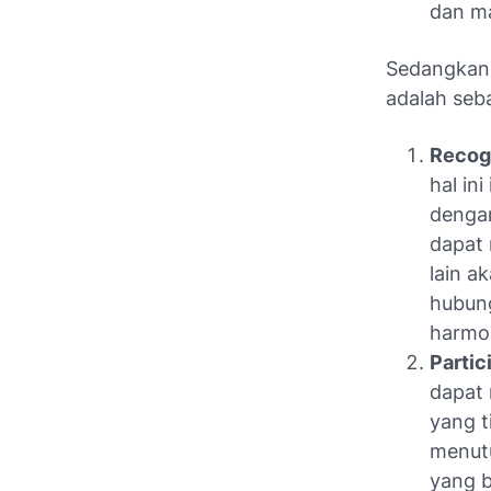
dan ma
Sedangkan 
adalah seba
Recogn
hal in
dengan
dapat
lain a
hubung
harmo
Partic
dapat
yang t
menutu
yang b