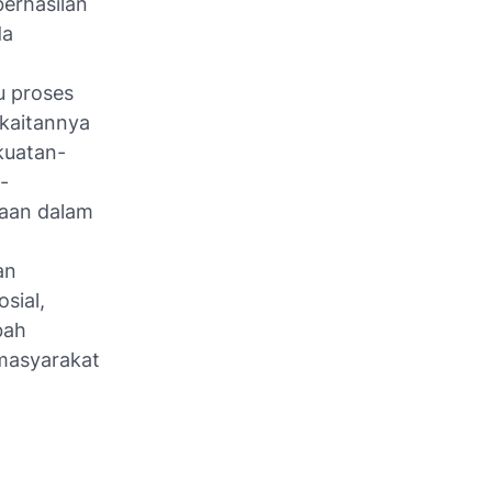
erhasilan
da
u proses
 kaitannya
kuatan-
-
uaan dalam
an
sial,
bah
masyarakat