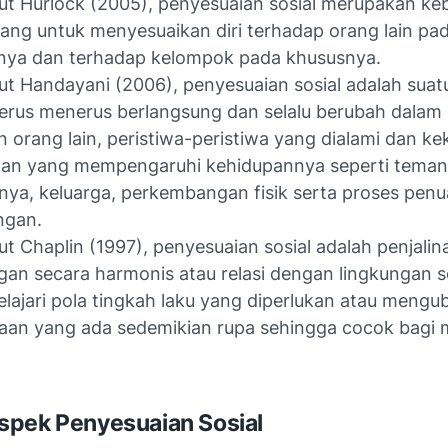
t Hurlock (2005), penyesuaian sosial merupakan keb
ang untuk menyesuaikan diri terhadap orang lain pa
ya dan terhadap kelompok pada khususnya.
t Handayani (2006), penyesuaian sosial adalah suat
erus menerus berlangsung dan selalu berubah dalam
 orang lain, peristiwa-peristiwa yang dialami dan ke
tan yang mempengaruhi kehidupannya seperti teman
ya, keluarga, perkembangan fisik serta proses pen
ungan.
t Chaplin (1997), penyesuaian sosial adalah penjalin
an secara harmonis atau relasi dengan lingkungan so
ajari pola tingkah laku yang diperlukan atau mengu
aan yang ada sedemikian rupa sehingga cocok bagi 
spek Penyesuaian Sosial