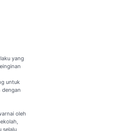
 laku yang
einginan
ng untuk
n dengan
warnai oleh
sekolah,
 selalu