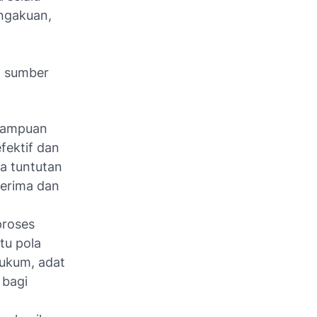
ngakuan,
a sumber
emampuan
efektif dan
ga tuntutan
terima dan
proses
tu pola
hukum, adat
 bagi