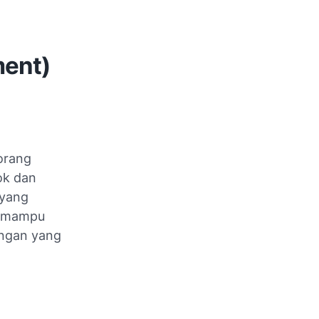
ment)
orang
ok dan
 yang
n mampu
ungan yang