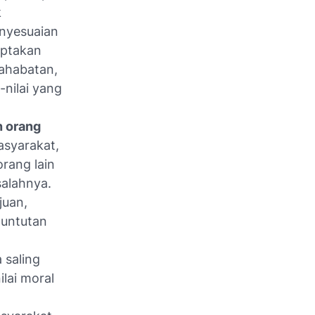
k
enyesuaian
iptakan
ahabatan,
-nilai yang
n orang
asyarakat,
rang lain
salahnya.
juan,
tuntutan
a saling
lai moral