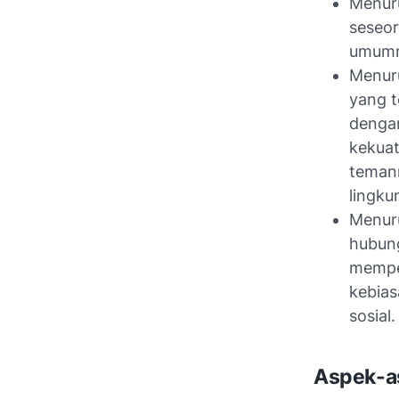
Menuru
seseor
umumn
Menuru
yang t
dengan
kekua
temann
lingk
Menuru
hubung
mempel
kebias
sosial.
Aspek-a