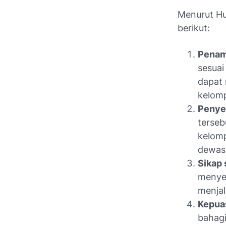
Menurut Hu
berikut:
Penam
sesuai
dapat 
kelom
Penyes
terseb
kelom
dewas
Sikap 
menyen
menjal
Kepuas
bahagi