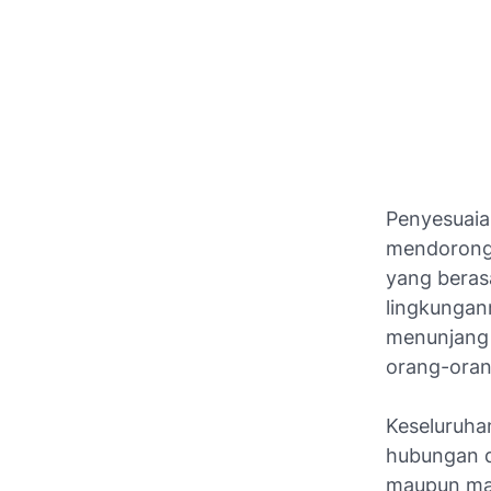
Penyesuaia
mendorong 
yang berasa
lingkungan
menunjang 
orang-orang
Keseluruhan
hubungan de
maupun masy