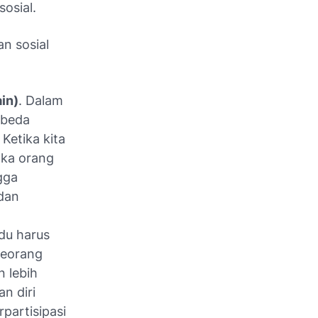
osial.
n sosial
in)
. Dalam
rbeda
 Ketika kita
aka orang
gga
 dan
idu harus
seorang
 lebih
n diri
rpartisipasi