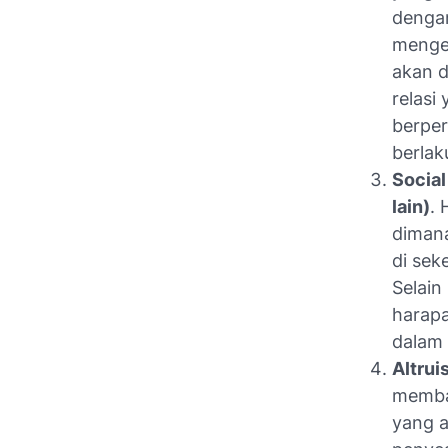
dengan
mengek
akan d
relasi
berper
berlak
Social
lain)
. 
dimana
di sek
Selain
harapa
dalam 
Altrui
memban
yang a