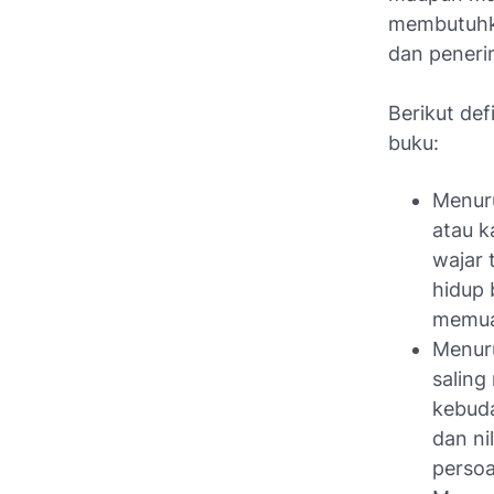
membutuhka
dan penerim
Berikut def
buku:
Menuru
atau k
wajar 
hidup 
memua
Menuru
saling
kebuda
dan ni
persoa