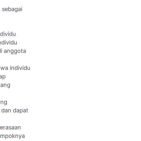
 sebagai
dividu
ndividu
di anggota
hwa individu
ap
rang
ang
i dan dapat
perasaan
lompoknya