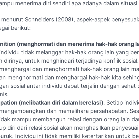
mpu menerima diri sendiri apa adanya dalam situasi s
menurut Schneiders (2008), aspek-aspek penyesuaia
gai berikut:
ition (menghormati dan menerima hak-hak orang la
i individu tidak melanggar hak-hak orang lain yang be
 dirinya, untuk menghindari terjadinya konflik sosial.
 menghargai dan menghormati hak-hak orang lain m
kan menghormati dan menghargai hak-hak kita sehin
an sosial antar individu dapat terjalin dengan sehat
nis.
ipation (melibatkan diri dalam berelasi)
. Setiap indiv
 mengembangkan dan memelihara persahabatan. Se
idak mampu membangun relasi dengan orang lain dan
p diri dari relasi sosial akan menghasilkan penyesuaia
uruk. Individu ini tidak memiliki ketertarikan untuk be