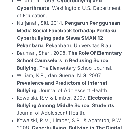
Willard, N. 2005.
Cyberbullying and
Cyberthreats
. Washington: U.S. Department
of Education.
Nurjanah, Siti. 2014.
Pengaruh Penggunaan
Media Sosial Facebook terhadap Perilaku
Cyberbullying pada Siswa SMAN 12
Pekanbaru
. Pekanbaru: Universitas Riau.
Bauman, Sheri. 2008.
The Role Of Elemntary
School Caunselors in Redusing School
Bullying
. The Elementary School Journal.
William, K.R., dan Guerra, N.G. 2007.
Prevalence and Predictors of Internet
Bullying
. Journal of Adolescent Health.
Kowalski, R.M & Limber. 2007.
Electronic
Bullying Among Middle School Students
.
Journal of Adolescent Health.
Kowalski, R.M., Limber, S.P., & Agatston, P.W.
2008.
Cyberbullying: Bullying in The Digital