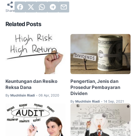
Related Posts
Keuntungan dan Resiko
Pengertian, Jenis dan
Reksa Dana
Prosedur Pembayaran
Dividen
By
Muchlisin Riadi
06 Apr, 2020
•
By
Muchlisin Riadi
14 Sep, 2021
•