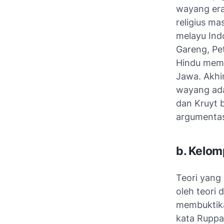
wayang era
religius m
melayu Ind
Gareng, Pe
Hindu memp
Jawa. Akhir
wayang adal
dan Kruyt 
argumenta
b. Kelom
Teori yang
oleh teori 
membuktika
kata Ruppa