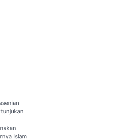
esenian
rtunjukan
a
unakan
rnya Islam