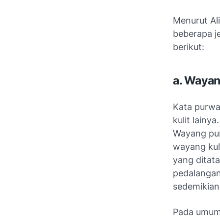
Menurut Al
beberapa je
berikut:
a. Waya
Kata purwa
kulit lainy
Wayang pur
wayang kuli
yang ditat
pedalangan,
sedemikian 
Pada umumn