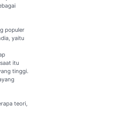
ebagai
g populer
dia, yaitu
ap
aat itu
ang tinggi.
wayang
rapa teori,