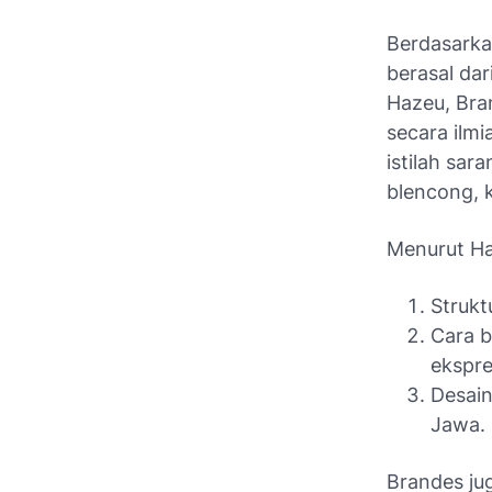
Berdasark
berasal dar
Hazeu, Bra
secara ilmi
istilah sar
blencong, 
Menurut Ha
Strukt
Cara b
ekspre
Desain
Jawa.
Brandes ju