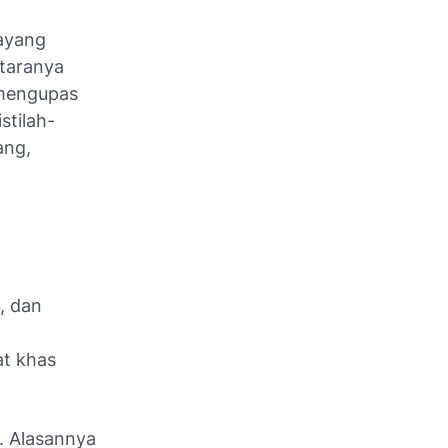
ayang
ntaranya
 mengupas
stilah-
ang,
, dan
.
at khas
. Alasannya