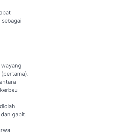
dapat
h sebagai
n wayang
l (pertama).
antara
 kerbau
diolah
 dan gapit.
urwa