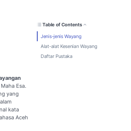
Table of Contents
Jenis-jenis Wayang
Alat-alat Kesenian Wayang
Daftar Pustaka
wayangan
g Maha Esa.
ng yang
dalam
nal kata
bahasa Aceh