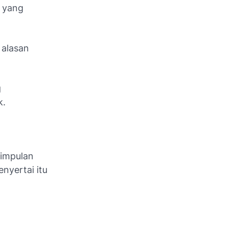
 yang
 alasan
g
k.
esimpulan
nyertai itu