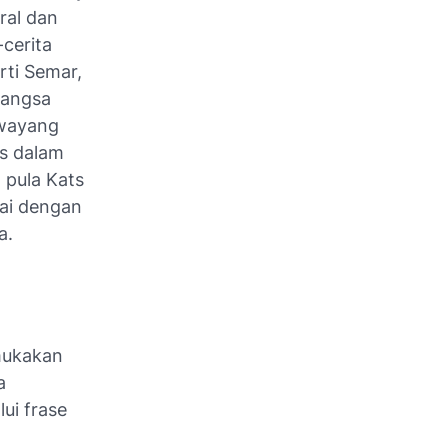
ral dan
cerita
ti Semar,
bangsa
 wayang
is dalam
 pula Kats
tai dengan
a.
mukakan
a
ui frase