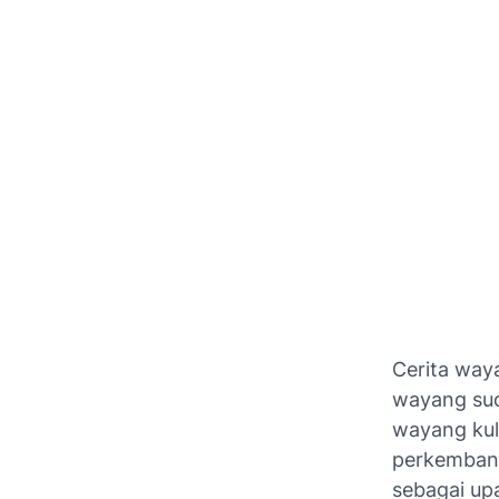
Cerita way
wayang sud
wayang kuli
perkembang
sebagai up