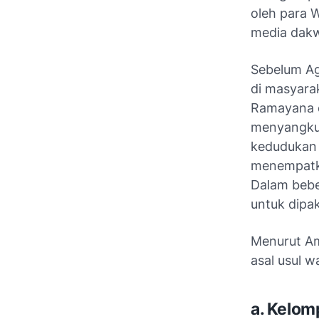
oleh para 
media dakw
Sebelum Ag
di masyarak
Ramayana d
menyangkut
kedudukan 
menempatka
Dalam bebe
untuk dipa
Menurut Am
asal usul 
a. Kelo