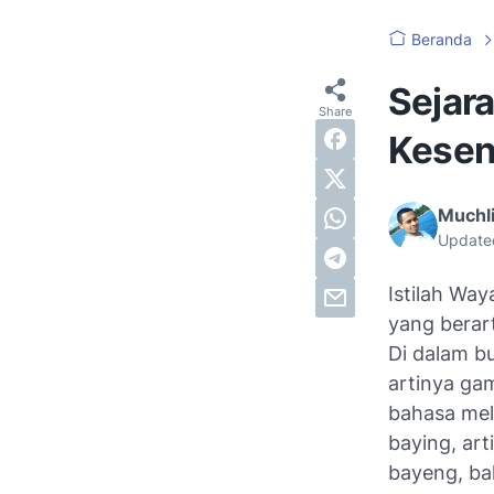
Beranda
Sejara
Kesen
Muchli
Update
Istilah Way
yang berar
Di dalam b
artinya ga
bahasa mel
baying, ar
bayeng, ba