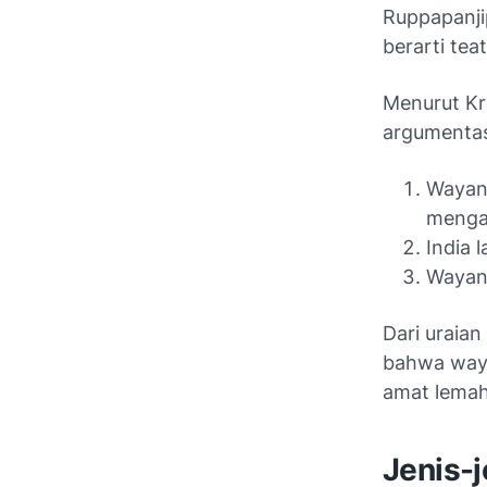
Ruppapanji
berarti tea
Menurut Kr
argumentas
Wayang
menga
India 
Wayang
Dari uraian
bahwa wayan
amat lemah
Jenis-