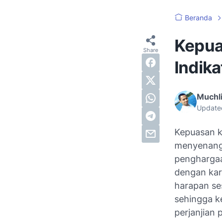
Beranda
Kepua
Indika
Muchli
Update
Kepuasan k
menyenangk
penghargaan
dengan kar
harapan se
sehingga ke
perjanjian 