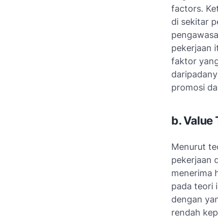
factors. K
di sekitar 
pengawasan
pekerjaan i
faktor yang
daripadanya
promosi da
b. Value
Menurut teo
pekerjaan 
menerima h
pada teori 
dengan yan
rendah kep