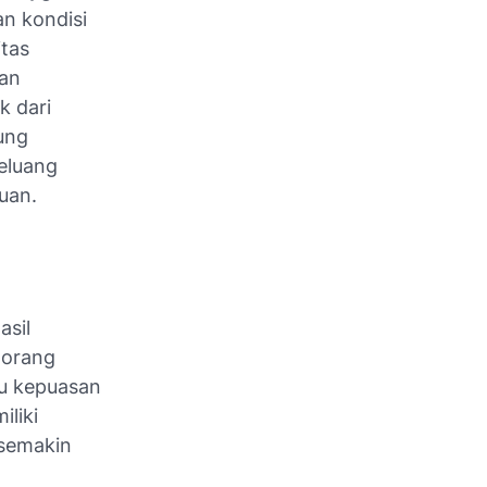
n kondisi
itas
an
k dari
sung
peluang
uan.
asil
 orang
ju kepuasan
iliki
 semakin