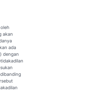
 oleh
g akan
adanya
akan ada
a) dengan
tidakadilan
asukan
 dibanding
ersebut
dakadilan