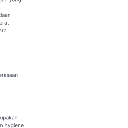
adaan
erat
ara
erasaan
rupakan
an hygiene