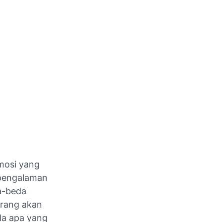
mosi yang
-pengalaman
a-beda
orang akan
ila apa yang