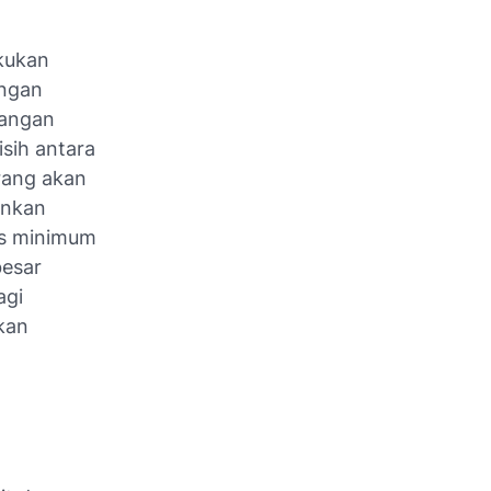
akukan
engan
dangan
sih antara
rang akan
inkan
as minimum
besar
agi
kan