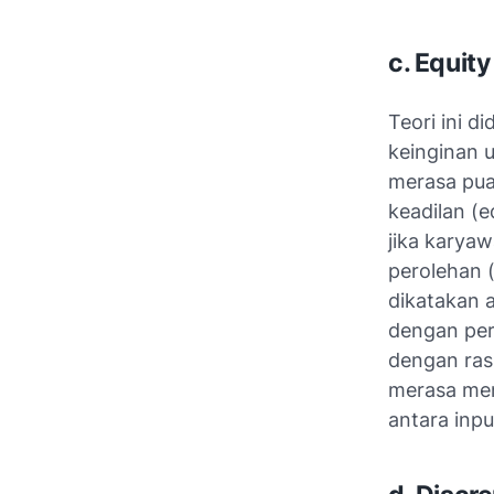
c. Equit
Teori ini 
keinginan 
merasa pua
keadilan (e
jika karya
perolehan 
dikatakan a
dengan per
dengan rasi
merasa men
antara inp