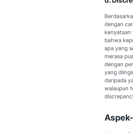
d. Discr
Berdasarka
dengan car
kenyataan 
bahwa kepu
apa yang s
merasa pua
dengan per
yang diingi
daripada ya
walaupun t
discrepancy
Aspek-