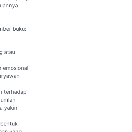
juannya
umber buku:
g atau
n emosional
karyawan
m terhadap
jumlah
 yakini
 bentuk
aan yang