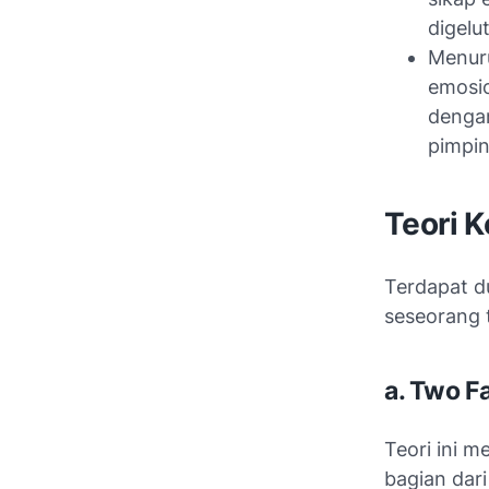
digelu
Menuru
emosio
dengan
pimpi
Teori 
Terdapat d
seseorang 
a. Two F
Teori ini 
bagian dar