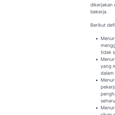
dikerjakan
bekerja.
Berikut de
Menuru
mengg
tidak 
Menuru
yang 
dalam
Menuru
pekerj
pengha
sehar
Menuru
sikap 