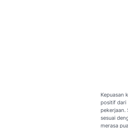
Kepuasan k
positif da
pekerjaan.
sesuai deng
merasa puas