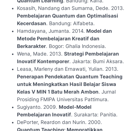
Quantum Learning
. Bandung: Kaifa.
Kosasih, Nandang dan Sumarna, Dede. 2013.
Pembelajaran Quantum dan Optimalisasi
Kecerdasan
. Bandung: Alfabeta.
Hamdayana, Jumanta. 2014.
Model dan
Metode Pembelajaran Kreatif dan
Berkarakter
. Bogor: Ghalia Indonesia.
Wena, Made. 2013.
Strategi Pembelajaran
Inovatif Kontemporer
. Jakarta: Bumi Aksara.
Leasa, Marleny dan Ernawati, Yulian. 2013.
Penerapan Pendekatan Quantum Teaching
untuk Meningkatkan Hasil Belajar Siswa
Kelas V MIN 1 Batu Merah Ambon
. Jurnal
Prosiding FMIPA Universitas Pattimura.
Sugiyanto. 2009.
Model-Model
Pembelajaran Inovatif
. Surakarta: Panitia.
DePorter, Reardon dan Nurin. 2000.
Quantum Teaching: Mempratikkan